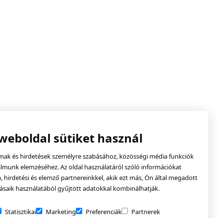
 weboldal sütiket használ
lmak és hirdetések személyre szabásához, közösségi média funkciók
almunk elemzéséhez. Az oldal használatáról szóló információkat
hirdetési és elemző partnereinkkel, akik ezt más, Ön által megadott
ásaik használatából gyűjtött adatokkal kombinálhatják.
Statisztikai
Marketing
Preferenciák
Partnerek