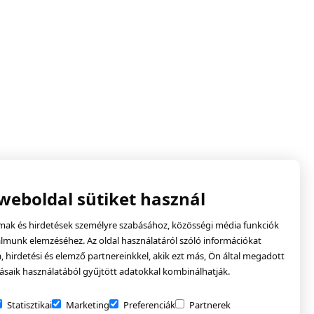
 weboldal sütiket használ
lmak és hirdetések személyre szabásához, közösségi média funkciók
almunk elemzéséhez. Az oldal használatáról szóló információkat
hirdetési és elemző partnereinkkel, akik ezt más, Ön által megadott
ásaik használatából gyűjtött adatokkal kombinálhatják.
Statisztikai
Marketing
Preferenciák
Partnerek