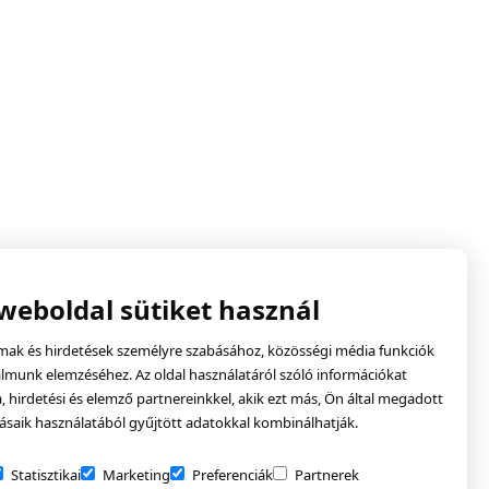
 weboldal sütiket használ
lmak és hirdetések személyre szabásához, közösségi média funkciók
almunk elemzéséhez. Az oldal használatáról szóló információkat
hirdetési és elemző partnereinkkel, akik ezt más, Ön által megadott
ásaik használatából gyűjtött adatokkal kombinálhatják.
Statisztikai
Marketing
Preferenciák
Partnerek